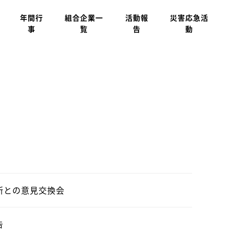
年間行
組合企業一
活動報
災害応急活
事
覧
告
動
所との意見交換会
告